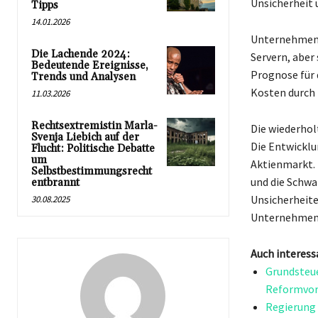
Unsicherheit 
Tipps
14.01.2026
Unternehmen wi
Die Lachende 2024:
Servern, aber
Bedeutende Ereignisse,
Prognose für 
Trends und Analysen
Kosten durch 
11.03.2026
Rechtsextremistin Marla-
Die wiederhol
Svenja Liebich auf der
Die Entwicklu
Flucht: Politische Debatte
um
Aktienmarkt. 
Selbstbestimmungsrecht
und die Schwa
entbrannt
Unsicherheite
30.08.2025
Unternehmen w
Auch interess
Grundsteue
Reformvor
Regierung 