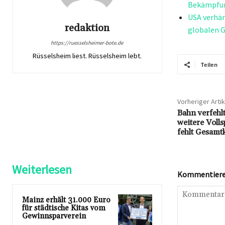
Bekämpfun
USA verhän
redaktion
globalen 
https://ruesselsheimer-bote.de
Rüsselsheim liest. Rüsselsheim lebt.
Teilen
Vorheriger Artik
Bahn verfehl
weitere Voll
fehlt Gesamt
Weiterlesen
Kommentieren
Mainz erhält 31.000 Euro
für städtische Kitas vom
Gewinnsparverein