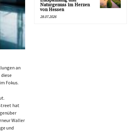
Entspannung und
Naturgenuss im Herzen
von Hessen
28.07.2026
klungen an
 diese
im Fokus.
ut.
Street hat
egenüber
erneur Waller
age und