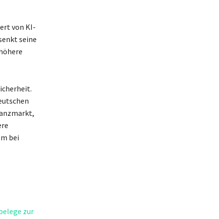
ert von KI-
senkt seine
 höhere
icherheit.
deutschen
nanzmarkt,
ere
em bei
belege zur