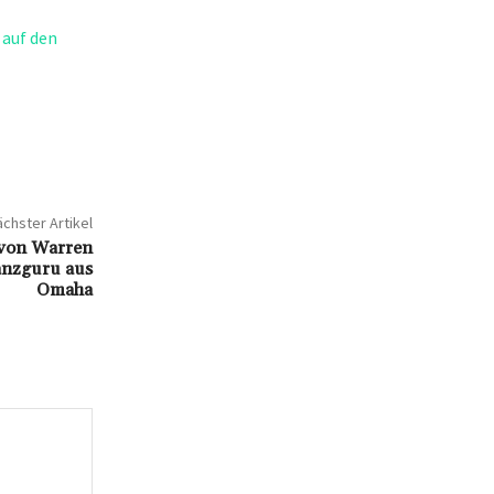
 auf den
chster Artikel
 von Warren
nanzguru aus
Omaha