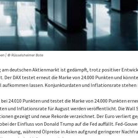
aben | © Rüsselsheimer Bote
am deutschen Aktienmarkt ist gedämpft, trotz positiver Entwic
et. Der DAX testet erneut die Marke von 24.000 Punkten und könnte
 aufkommen lassen. Konjunkturdaten und Inflationsrate stehen 
 bei 24.010 Punkten und testet die Marke von 24.000 Punkten erne
en und Inflationsrate für August werden veröffentlicht. Die Wall 
tionen gezeigt und neue Rekorde verzeichnet. Der Euro verliert g
obei der Einfluss von Donald Trump auf die Fed auffällt. Fed-Gouv
nssenkung, während Ölpreise in Asien aufgrund geringerer Nachfr