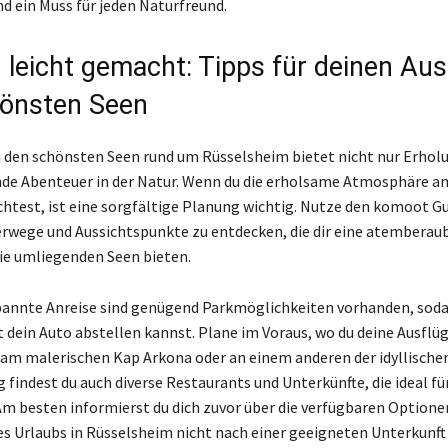
 ein Muss für jeden Naturfreund.
 leicht gemacht: Tipps für deinen Aus
önsten Seen
u den schönsten Seen rund um Rüsselsheim bietet nicht nur Erhol
de Abenteuer in der Natur. Wenn du die erholsame Atmosphäre a
test, ist eine sorgfältige Planung wichtig. Nutze den komoot Gu
wege und Aussichtspunkte zu entdecken, die dir eine atemberau
die umliegenden Seen bieten.
pannte Anreise sind genügend Parkmöglichkeiten vorhanden, soda
 dein Auto abstellen kannst. Plane im Voraus, wo du deine Ausflü
am malerischen Kap Arkona oder an einem anderen der idyllischen
findest du auch diverse Restaurants und Unterkünfte, die ideal für
 Am besten informierst du dich zuvor über die verfügbaren Optione
s Urlaubs in Rüsselsheim nicht nach einer geeigneten Unterkunft