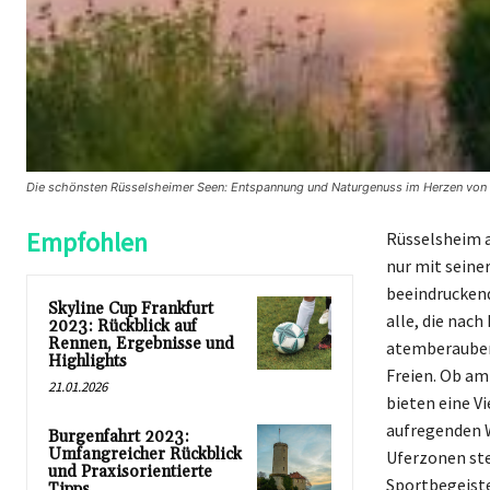
Die schönsten Rüsselsheimer Seen: Entspannung und Naturgenuss im Herzen von
Empfohlen
Rüsselsheim a
nur mit seine
beeindruckend
Skyline Cup Frankfurt
alle, die nac
2023: Rückblick auf
Rennen, Ergebnisse und
atemberaubend
Highlights
Freien. Ob am
21.01.2026
bieten eine V
aufregenden W
Burgenfahrt 2023:
Umfangreicher Rückblick
Uferzonen ste
und Praxisorientierte
Sportbegeiste
Tipps