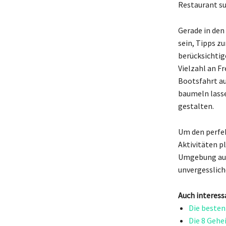
Restaurant s
Gerade in den
sein, Tipps z
berücksichtig
Vielzahl an F
Bootsfahrt au
baumeln lasse
gestalten.
Um den perfek
Aktivitäten pl
Umgebung auf 
unvergesslich
Auch interess
Die besten
Die 8 Gehe