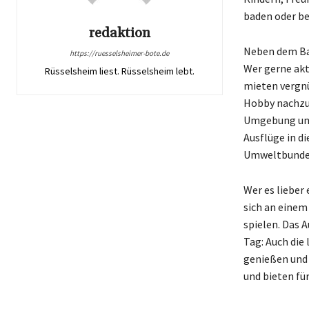
baden oder be
redaktion
Neben dem Bad
https://ruesselsheimer-bote.de
Wer gerne akt
Rüsselsheim liest. Rüsselsheim lebt.
mieten vergnü
Hobby nachzug
Umgebung und
Ausflüge in d
Umweltbundesa
Wer es lieber
sich an einem
spielen. Das 
Tag: Auch die 
genießen und 
und bieten fü