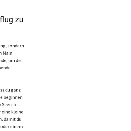
flug zu
ung, sondern
m Main
ide, um die
bende
ss du ganz
ge beginnen
 Seen. In
 eine kleine
n, damit du
 oder einem