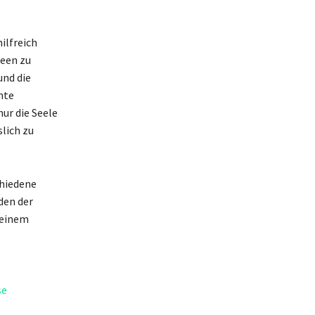
ilfreich
Seen zu
und die
nte
ur die Seele
lich zu
chiedene
den der
 einem
se