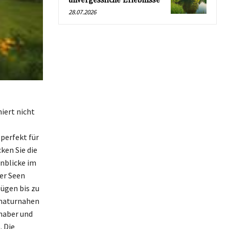
unvergessliche Erlebnisse
28.07.2026
iert nicht
perfekt für
ken Sie die
nblicke im
er Seen
lügen bis zu
 naturnahen
bhaber und
. Die