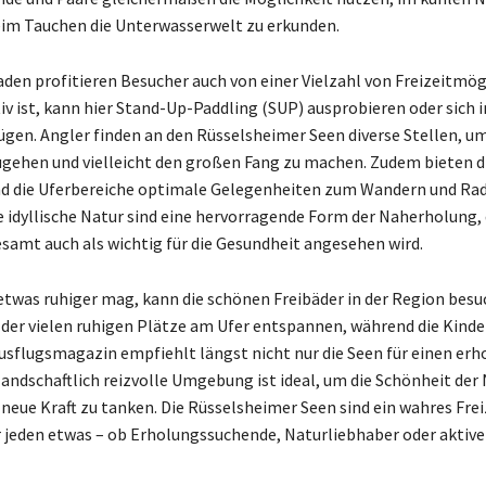
im Tauchen die Unterwasserwelt zu erkunden.
en profitieren Besucher auch von einer Vielzahl von Freizeitmög
iv ist, kann hier Stand-Up-Paddling (SUP) ausprobieren oder sich 
gen. Angler finden an den Rüsselsheimer Seen diverse Stellen, u
ehen und vielleicht den großen Fang zu machen. Zudem bieten d
 die Uferbereiche optimale Gelegenheiten zum Wandern und Rad
ie idyllische Natur sind eine hervorragende Form der Naherholung,
mt auch als wichtig für die Gesundheit angesehen wird.
 etwas ruhiger mag, kann die schönen Freibäder in der Region bes
 der vielen ruhigen Plätze am Ufer entspannen, während die Kind
Ausflugsmagazin empfiehlt längst nicht nur die Seen für einen er
landschaftlich reizvolle Umgebung ist ideal, um die Schönheit der
neue Kraft zu tanken. Die Rüsselsheimer Seen sind ein wahres Frei
r jeden etwas – ob Erholungssuchende, Naturliebhaber oder aktive 