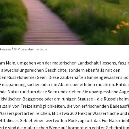
 Hessen | © Rüsselsheimer Bote
m Main, umgeben von der malerischen Landschaft Hessens, faszin
r abwechslungsreichen Geschichte, sondern ebenfalls mit den
en Rüsselsheimer Seen. Diese zauberhaften Binnengewässer sind 
h Entspannung suchen oder ein Abenteuer erleben möchten. Entdec
e Natur rund um diese Seen und erleben Sie unvergessliche Auge
 idyllischen Baggersee oder am ruhigen Stausee – die Rüsselsheim
ielzahl von Freizeitmöglichkeiten, die von erfrischenden Badeausf
assersportarten reichen. Mit etwa 300 Hektar Wasserfläche und
llt dieses Gebiet einen wertvollen Rückzugsort dar. Für Naturlie
rte sind die malerischen Wege auf komoot ein echter Geheimtipp