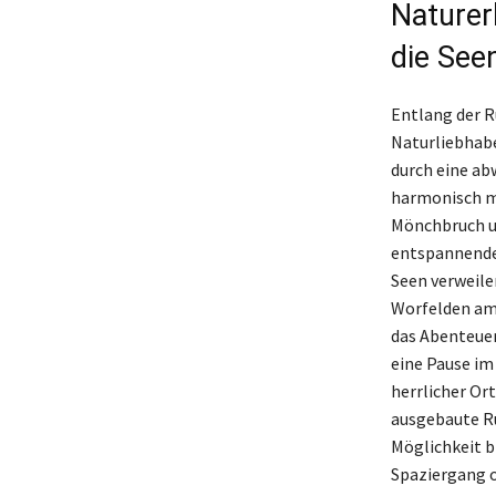
Naturer
die See
Entlang der R
Naturliebhabe
durch eine ab
harmonisch mi
Mönchbruch un
entspannende 
Seen verweile
Worfelden am 
das Abenteuer
eine Pause im
herrlicher Or
ausgebaute Ru
Möglichkeit b
Spaziergang o