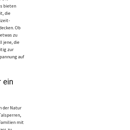
s bieten
t, die
izeit-
decken. Ob
 etwas zu
l jene, die
tig zur
spannung auf
 ein
n der Natur
Talsperren,
Familien mit
ass zu