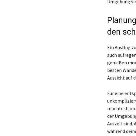
Umgebung sind
Planung
den sch
Ein Ausflug z
auch aufregen
genießen möch
besten Wander
Aussicht auf 
Für eine ents
unkompliziert
möchtest: ob 
der Umgebung 
Auszeit sind.
während deine