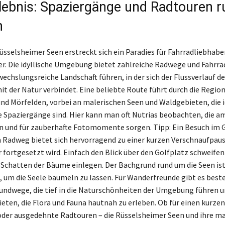
lebnis: Spaziergänge und Radtouren 
n
üsselsheimer Seen erstreckt sich ein Paradies für Fahrradliebhabe
r. Die idyllische Umgebung bietet zahlreiche Radwege und Fahrra
wechslungsreiche Landschaft führen, in der sich der Flussverlauf d
t der Natur verbindet. Eine beliebte Route führt durch die Regio
d Mörfelden, vorbei an malerischen Seen und Waldgebieten, die i
Spaziergänge sind. Hier kann man oft Nutrias beobachten, die am
n und für zauberhafte Fotomomente sorgen. Tipp: Ein Besuch im 
Radweg bietet sich hervorragend zu einer kurzen Verschnaufpaus
 fortgesetzt wird. Einfach den Blick über den Golfplatz schweifen
 Schatten der Bäume einlegen. Der Bachgrund rund um die Seen is
t, um die Seele baumeln zu lassen. Für Wanderfreunde gibt es best
ndwege, die tief in die Naturschönheiten der Umgebung führen u
ieten, die Flora und Fauna hautnah zu erleben. Ob für einen kurzen
der ausgedehnte Radtouren – die Rüsselsheimer Seen und ihre ma