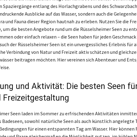
n Spaziergänge entlang des Horlachgrabens und des Schwarzbach
indruckende Ausblicke auf das Wasser, sondern auch die Gelegenhei
ora und Fauna dieser Region hautnah zu erleben. Nutzen Sie die Fre
 um die besten Angebote rund um die Rüsselsheimer Seen zu ent
mmen oder einfach relaxen – die Seen haben für jeden Geschmack
such der Rüsselsheimer Seen ist ein unvergessliches Erlebnis für al
he Verbindung von Natur und Freizeit aktiv schätzen und gleichzei
wässer beitragen möchten. Hier vereinen sich Abenteuer und Ent
eise.
ung und Aktivität: Die besten Seen für
 Freizeitgestaltung
imer Seen laden im Sommer zu erfrischenden Aktivitäten inmitte
s Badeseen, sowohl natürliche Seen als auch künstlich angelegte 
 Bedingungen für einen entspannten Tag am Wasser. Hier können 
nde und Paare gleichermaßen die Möglichkeit nutzen, im kühlen N