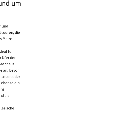
rund um
r und
dtouren, die
es Mains
n
deal für
 Ufer der
Gasthaus
e an, bevor
 lassen oder
t ebenso ein
ens
nd die
lerische