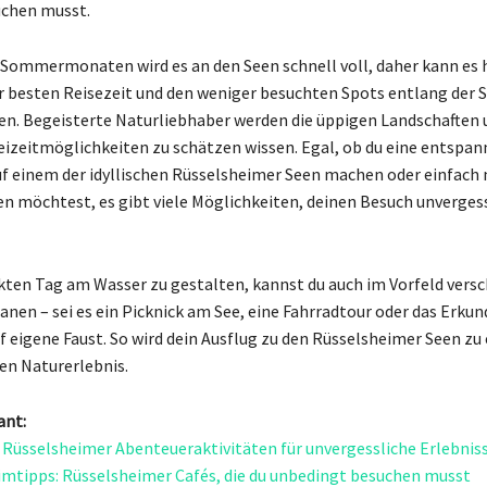
uchen musst.
 Sommermonaten wird es an den Seen schnell voll, daher kann es h
ur besten Reisezeit und den weniger besuchten Spots entlang der 
en. Begeisterte Naturliebhaber werden die üppigen Landschaften 
reizeitmöglichkeiten zu schätzen wissen. Egal, ob du eine entspan
f einem der idyllischen Rüsselsheimer Seen machen oder einfach n
n möchtest, es gibt viele Möglichkeiten, deinen Besuch unvergess
ten Tag am Wasser zu gestalten, kannst du auch im Vorfeld vers
anen – sei es ein Picknick am See, eine Fahrradtour oder das Erkun
eigene Faust. So wird dein Ausflug zu den Rüsselsheimer Seen zu
en Naturerlebnis.
ant:
 Rüsselsheimer Abenteueraktivitäten für unvergessliche Erlebnis
imtipps: Rüsselsheimer Cafés, die du unbedingt besuchen musst