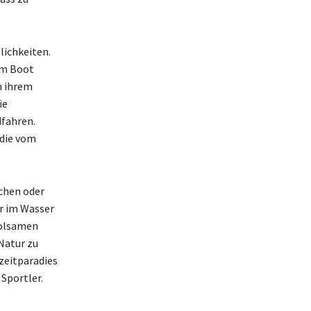
lichkeiten.
im Boot
m ihrem
ie
fahren.
 die vom
uchen oder
er im Wasser
holsamen
 Natur zu
zeitparadies
Sportler.