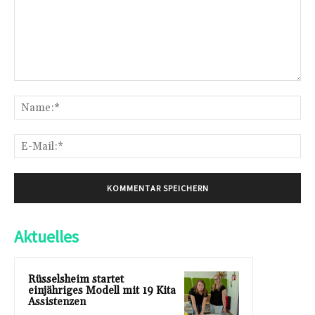
Kommentar:
Na
E-
Mai
Aktuelles
Rüsselsheim startet
einjähriges Modell mit 19 Kita
Assistenzen