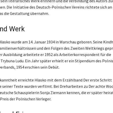
sein literarisches Werk erinnern und die Verbindung des Autors zu
n. Die Initiative des Deutsch-Polnischen Vereins richtete sich an
das die Gestaltung übernahm.
und Werk
łasko wurde am 14. Januar 1934 in Warschau geboren. Seine Kindh
amilienverhältnissen und den Folgen des Zweiten Weltkriegs gep
 Ausbildung arbeitete er 1952 als Arbeiterkorrespondent für die
Trybuna Ludu. Ein Jahr später erhielt er ein Stipendium des Polni
verbands, 1954 erschien sein Debüt.
anntheit erreichte Hłasko mit dem Erzählband Der erste Schritt 
e seiner Texte wurden verfilmt. Bei Dreharbeiten zu Der achte W
 deutsche Schauspielerin Sonja Ziemann kennen, die er später heira
 Preis der Polnischen Verleger.