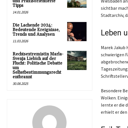
Wiesbaden an 
und Praxisorientierte
Tipps
sichtbar mache
14.01.2026
Stadtarchiv, 
Die Lachende 2024:
Bedeutende Ereignisse,
Leben 
Trends und Analysen
11.03.2026
Marek Jakub H
Rechtsextremistin Marla-
schwierigen F
Svenja Liebich auf der
abgebrochener
Flucht: Politische Debatte
um
Tageszeitung 
Selbstbestimmungsrecht
Schriftsteller
entbrannt
30.08.2025
Besondere Bek
Wolken. Einig
lernte er die
erhielt er den