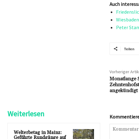
Auch interess
Friedensli
Wiesbadene
Peter Stam
Teilen
Vorheriger Artik
Monatlange 
Zehntenhofs
angekündigt
Weiterlesen
Kommentieren
Welterbetag in Mainz:
Geführte Rundgänge auf