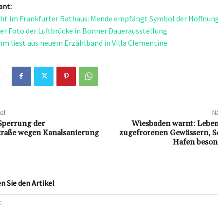
ant:
cht im Frankfurter Rathaus: Mende empfängt Symbol der Hoffnun
r Foto der Luftbrücke in Bonner Dauerausstellung
m liest aus neuem Erzählband in Villa Clementine
el
Nä
Sperrung der
Wiesbaden warnt: Leben
traße wegen Kanalsanierung
zugefrorenen Gewässern, Sc
Hafen besond
 Sie den Artikel