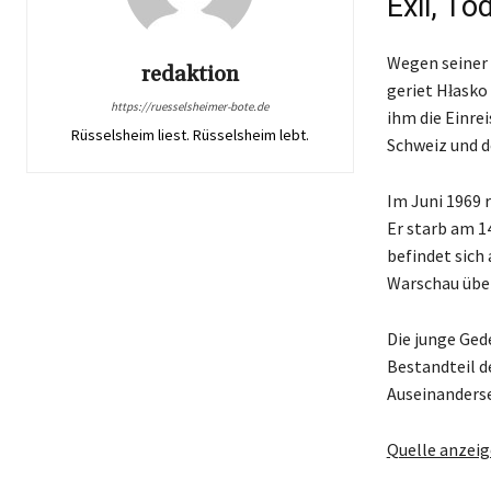
Exil, T
Wegen seiner 
redaktion
geriet Hłasko
https://ruesselsheimer-bote.de
ihm die Einrei
Rüsselsheim liest. Rüsselsheim lebt.
Schweiz und d
Im Juni 1969 
Er starb am 1
befindet sich
Warschau über
Die junge Ged
Bestandteil d
Auseinanders
Quelle anzei