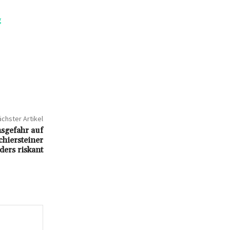
g
chster Artikel
sgefahr auf
hiersteiner
ers riskant