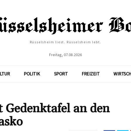
Rüsselsheim liest. Rüsselsheim lebt.
Freitag, 07.08.2026
LTUR
POLITIK
SPORT
FREIZEIT
WIRTSC
t Gedenktafel an den
łasko