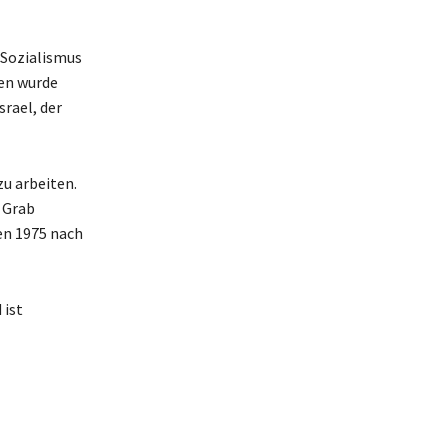
 Sozialismus
ten wurde
srael, der
u arbeiten.
 Grab
en 1975 nach
 ist