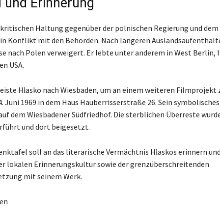
od und Erinnerung
kritischen Haltung gegenüber der polnischen Regierung und dem
 in Konflikt mit den Behörden. Nach längeren Auslandsaufenthal
se nach Polen verweigert. Er lebte unter anderem in West Berlin, I
en USA.
reiste Hłasko nach Wiesbaden, um an einem weiteren Filmprojekt z
4. Juni 1969 in dem Haus Hauberrisserstraße 26. Sein symbolisches
 auf dem Wiesbadener Südfriedhof. Die sterblichen Überreste wurd
führt und dort beigesetzt.
enktafel soll an das literarische Vermächtnis Hłaskos erinnern und
er lokalen Erinnerungskultur sowie der grenzüberschreitenden
etzung mit seinem Werk.
gen