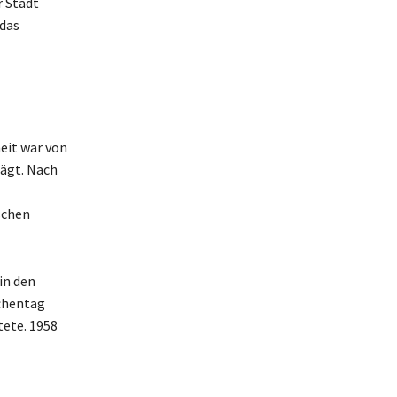
r Stadt
 das
eit war von
rägt. Nach
schen
in den
ochentag
tete. 1958