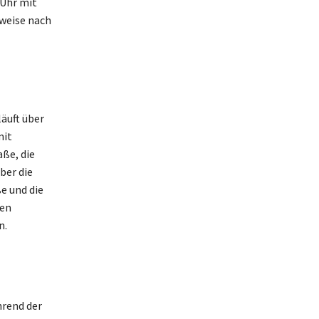
 Uhr mit
weise nach
äuft über
mit
ße, die
ber die
e und die
den
n.
hrend der