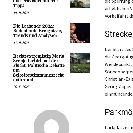
die Sperrung 
und Praxisorientierte
Tipps
erheblichen V
14.01.2026
Vorbeifahrt d
Die Lachende 2024:
Bedeutende Ereignisse,
Strecke
Trends und Analysen
11.03.2026
Der Start des
Rechtsextremistin Marla-
die Georg-Aug
Svenja Liebich auf der
Wendepunkt, z
Flucht: Politische Debatte
um
Sonnenberger 
Selbstbestimmungsrecht
Christian-Zai
entbrannt
Georg-August-
30.08.2025
einmündenden
Parkmög
Parkplätze en