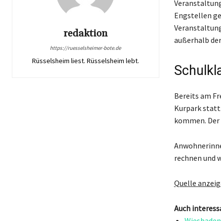
Veranstaltung
Engstellen ge
Veranstaltung
redaktion
außerhalb der
https://ruesselsheimer-bote.de
Rüsselsheim liest. Rüsselsheim lebt.
Schulkl
Bereits am Fre
Kurpark statt
kommen. Der V
Anwohnerinne
rechnen und 
Quelle anzei
Auch interess
Wiesbaden