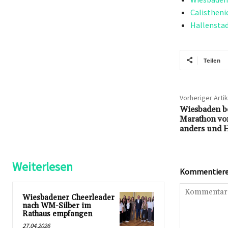
Calistheni
Hallenstad
Teilen
Vorheriger Artik
Wiesbaden ber
Marathon vor
anders und Ha
Weiterlesen
Kommentieren
Wiesbadener Cheerleader
nach WM-Silber im
Rathaus empfangen
27.04.2026