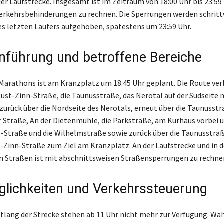
der Laufstrecke. Insgesamt ist im Zeitraum von 18:00 Uhr bis 23:59
erkehrsbehinderungen zu rechnen. Die Sperrungen werden schritt
es letzten Läufers aufgehoben, spätestens um 23:59 Uhr.
nführung und betroffene Bereiche
 Marathons ist am Kranzplatz um 18:45 Uhr geplant. Die Route verl
ust-Zinn-Straße, die Taunusstraße, das Nerotal auf der Südseite 
urück über die Nordseite des Nerotals, erneut über die Taunusstra
Straße, An der Dietenmühle, die Parkstraße, am Kurhaus vorbei ü
s-Straße und die Wilhelmstraße sowie zurück über die Taunusstraß
Zinn-Straße zum Ziel am Kranzplatz. An der Laufstrecke und in 
 Straßen ist mit abschnittsweisen Straßensperrungen zu rechne
lichkeiten und Verkehrssteuerung
tlang der Strecke stehen ab 11 Uhr nicht mehr zur Verfügung. Wä