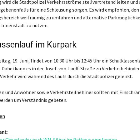
 wird die Stadtpolizei Verkehrsströme stellvertretend leiten und 
gebenenfalls für eine Schleusung sorgen. Es wird empfohlen, den
sbereich weiträumig zu umfahren und alternative Parkmöglichke
 Innenstadt zu nutzen.
assenlauf im Kurpark
itag, 19. Juni, findet von 10:30 Uhr bis 12:45 Uhr ein Schulklassenl
. Dabei kann es in der Josef-von-Lauff-Straße zu Verkehrsbehinde
erkehr wird während des Laufs durch die Stadtpolizei gelenkt.
n und Anwohner sowie Verkehrsteilnehmer sollten mit Einschrä
werden um Verständnis gebeten.
gen
ant:
er Cheerleader nach WM-Silber im Rathaus empfangen