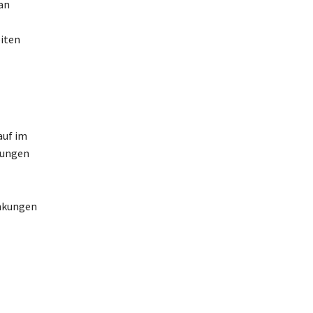
an
iten
auf im
rungen
nkungen