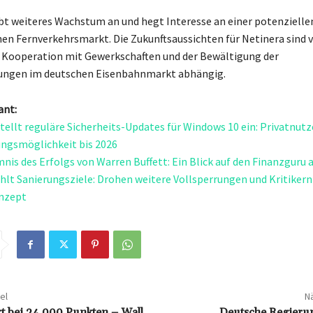
bt weiteres Wachstum an und hegt Interesse an einer potenziell
hen Fernverkehrsmarkt. Die Zukunftsaussichten für Netinera sind 
 Kooperation mit Gewerkschaften und der Bewältigung der
ungen im deutschen Eisenbahnmarkt abhängig.
ant:
stellt reguläre Sicherheits-Updates für Windows 10 ein: Privatnutz
ngsmöglichkeit bis 2026
nis des Erfolgs von Warren Buffett: Ein Blick auf den Finanzguru
hlt Sanierungsziele: Drohen weitere Vollsperrungen und Kritikern
nzept
el
Nä
t bei 24.000 Punkten – Wall
Deutsche Regieru