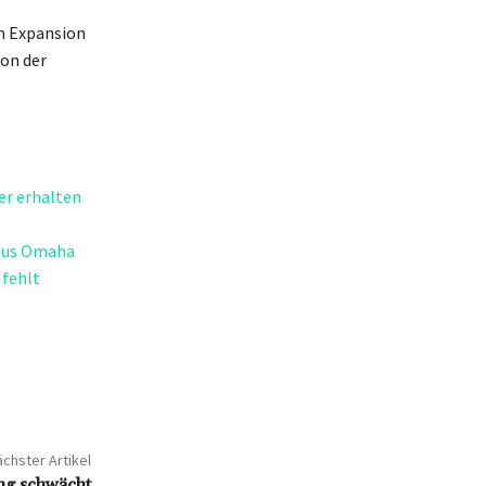
en Expansion
von der
er erhalten
 aus Omaha
 fehlt
chster Artikel
ng schwächt