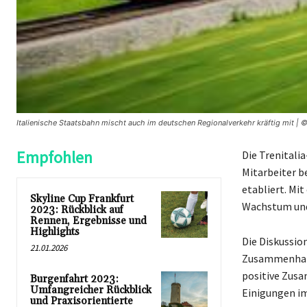
Italienische Staatsbahn mischt auch im deutschen Regionalverkehr kräftig mit | 
Empfohlen
Die Trenitalia
Mitarbeiter b
etabliert. Mi
Skyline Cup Frankfurt
Wachstum und
2023: Rückblick auf
Rennen, Ergebnisse und
Highlights
Die Diskussi
21.01.2026
Zusammenhang 
positive Zusa
Burgenfahrt 2023:
Umfangreicher Rückblick
Einigungen im
und Praxisorientierte