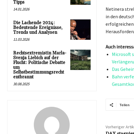
Tipps
Netinera stre
14.01.2026
in den deutsc
Die Lachende 2024:
erfolgreichen
Bedeutende Ereignisse,
Herausforder
Trends und Analysen
11.03.2026
Auch interess
Rechtsextremistin Marla-
Microsoft 
Svenja Liebich auf der
Verlängeru
Flucht: Politische Debatte
um
Das Geheim
Selbstbestimmungsrecht
Bahn verfe
entbrannt
Gesamtko
30.08.2025
Teilen
Vorheriger Artik
DAX stagnier