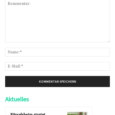
Kommentar:
Na
E-
Mai
Aktuelles
Rüsselsheim startet