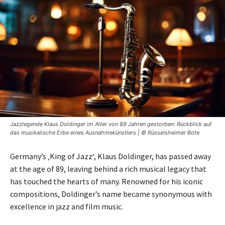
Jazzlegende Klaus Doldinger im Alter von 89 Jahren gestorben: Rückblick auf
das musikalische Erbe eines Ausnahmekünstlers | © Rüsselsheimer Bote
Germany’s ‚King of Jazz‘, Klaus Doldinger, has passed away
at the age of 89, leaving behind a rich musical legacy that
has touched the hearts of many. Renowned for his iconic
compositions, Doldinger’s name became synonymous with
excellence in jazz and film music.