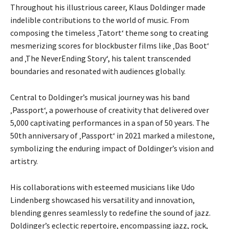
Throughout his illustrious career, Klaus Doldinger made
indelible contributions to the world of music. From
composing the timeless ‚Tatort‘ theme song to creating
mesmerizing scores for blockbuster films like ‚Das Boot‘
and ‚The NeverEnding Story‘, his talent transcended
boundaries and resonated with audiences globally.
Central to Doldinger’s musical journey was his band
‚Passport‘, a powerhouse of creativity that delivered over
5,000 captivating performances in a span of 50 years. The
50th anniversary of ‚Passport‘ in 2021 marked a milestone,
symbolizing the enduring impact of Doldinger’s vision and
artistry.
His collaborations with esteemed musicians like Udo
Lindenberg showcased his versatility and innovation,
blending genres seamlessly to redefine the sound of jazz.
Doldinger’s eclectic repertoire, encompassing jazz, rock,