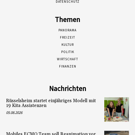
DATENSCHUTZ
Themen
PANORAMA
FREIZEIT
KULTUR
POLITIK
WIRTSCHAFT
FINANZEN
Nachrichten
Rüsselsheim startet einjähriges Modell mit
19 Kita Assistenzen
05.08.2026
Mobiles ECMO Team soll Reanimation vor