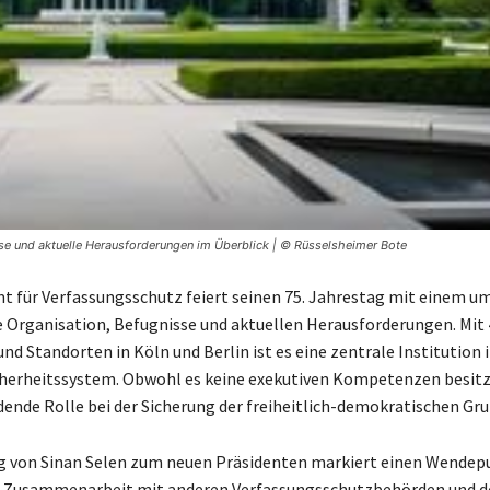
sse und aktuelle Herausforderungen im Überblick | © Rüsselsheimer Bote
 für Verfassungsschutz feiert seinen 75. Jahrestag mit einem 
ne Organisation, Befugnisse und aktuellen Herausforderungen. Mit 
nd Standorten in Köln und Berlin ist es eine zentrale Institution 
herheitssystem. Obwohl es keine exekutiven Kompetenzen besitzt
dende Rolle bei der Sicherung der freiheitlich-demokratischen Gr
 von Sinan Selen zum neuen Präsidenten markiert einen Wendepu
e Zusammenarbeit mit anderen Verfassungsschutzbehörden und 