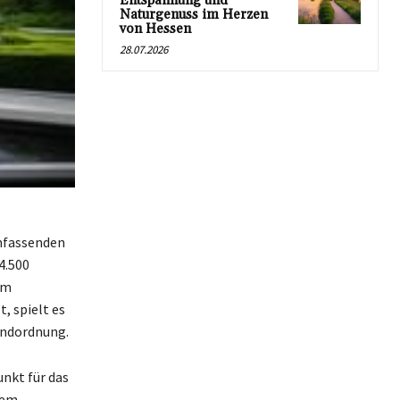
Entspannung und
Naturgenuss im Herzen
von Hessen
28.07.2026
umfassenden
4.500
im
, spielt es
undordnung.
nkt für das
dem