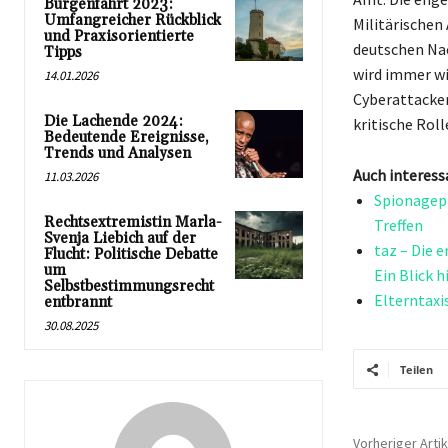
Burgenfahrt 2023:
Umfangreicher Rückblick
Militärischen
und Praxisorientierte
deutschen Na
Tipps
wird immer wi
14.01.2026
Cyberattacken
Die Lachende 2024:
kritische Rol
Bedeutende Ereignisse,
Trends und Analysen
Auch interess
11.03.2026
Spionagepr
Rechtsextremistin Marla-
Treffen
Svenja Liebich auf der
taz – Die 
Flucht: Politische Debatte
um
Ein Blick h
Selbstbestimmungsrecht
Elterntaxi
entbrannt
30.08.2025
Teilen
Vorheriger Artik