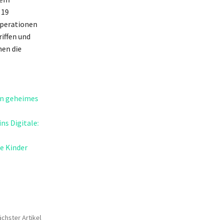
 19
operationen
iffen und
hen die
ein geheimes
ns Digitale:
e Kinder
chster Artikel