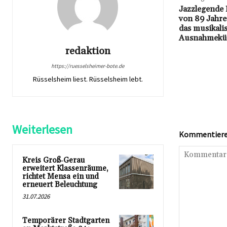
Jazzlegende 
von 89 Jahre
das musikali
Ausnahmekün
redaktion
https://ruesselsheimer-bote.de
Rüsselsheim liest. Rüsselsheim lebt.
Weiterlesen
Kommentieren
Kreis Groß‑Gerau
erweitert Klassenräume,
richtet Mensa ein und
erneuert Beleuchtung
31.07.2026
Temporärer Stadtgarten