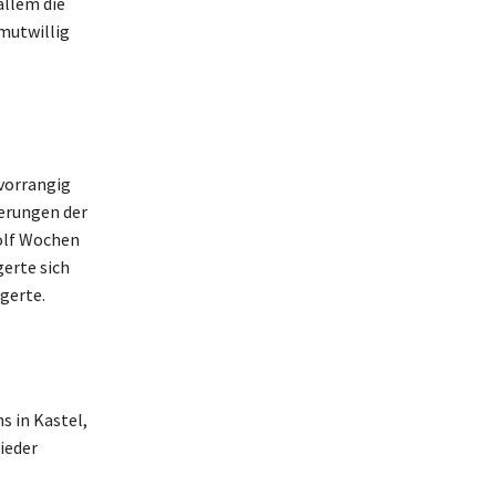
allem die
mutwillig
 vorrangig
ferungen der
wölf Wochen
erte sich
gerte.
 in Kastel,
ieder