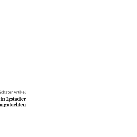
chster Artikel
n Igstadter
rmgutachten