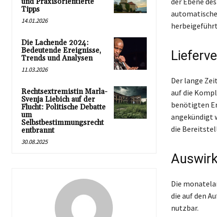
der Ebene des
und Praxisorientierte
Tipps
automatischen
14.01.2026
herbeigeführt
Die Lachende 2024:
Bedeutende Ereignisse,
Lieferv
Trends und Analysen
11.03.2026
Der lange Zei
Rechtsextremistin Marla-
auf die Kompl
Svenja Liebich auf der
benötigten Er
Flucht: Politische Debatte
um
angekündigt 
Selbstbestimmungsrecht
die Bereitste
entbrannt
30.08.2025
Auswirk
Die monatelan
die auf den A
nutzbar.