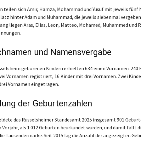
n teilen sich Amir, Hamza, Mohammad und Yusuf mit jeweils fün
latz hinter Adam und Muhammad, die jeweils siebenmal vergeben
Rang liegen Aras, Elias, Leon, Matteo, Mohamed, Muhammed und 
Nennungen.
chnamen und Namensvergabe
sselsheim geborenen Kindern erhielten 634 einen Vornamen. 240 
ei Vornamen registriert, 16 Kinder mit drei Vornamen. Zwei Kind
drei Vornamen eingetragen.
lung der Geburtenzahlen
ldete das Rüsselsheimer Standesamt 2025 insgesamt 901 Geburte
m Vorjahr, als 1.012 Geburten beurkundet wurden, und damit fällt d
die Tausendermarke. Seit 2015 lag die Anzahl der angezeigten Geb