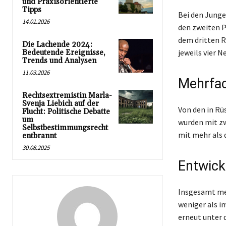
und Praxisorientierte
Tipps
Bei den Junge
14.01.2026
den zweiten P
dem dritten 
Die Lachende 2024:
jeweils vier 
Bedeutende Ereignisse,
Trends und Analysen
11.03.2026
Mehrfa
Rechtsextremistin Marla-
Svenja Liebich auf der
Von den in Rü
Flucht: Politische Debatte
um
wurden mit zw
Selbstbestimmungsrecht
mit mehr als 
entbrannt
30.08.2025
Entwick
Insgesamt me
weniger als i
erneut unter 