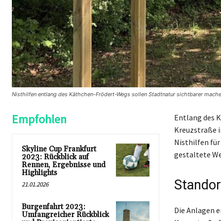
Nisthilfen entlang des Käthchen-Frödert-Wegs sollen Stadtnatur sichtbarer mache
Empfohlen
Entlang des 
Kreuzstraße 
Nisthilfen fü
Skyline Cup Frankfurt
gestaltete We
2023: Rückblick auf
Rennen, Ergebnisse und
Highlights
Stando
21.01.2026
Burgenfahrt 2023:
Die Anlagen e
Umfangreicher Rückblick