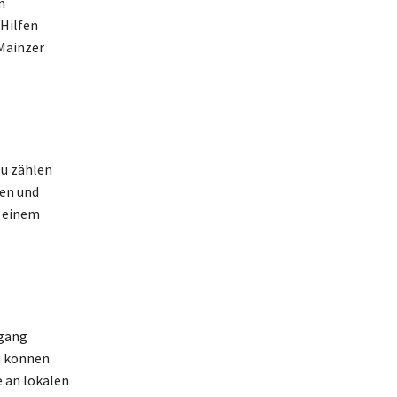
n
 Hilfen
Mainzer
zu zählen
sen und
n einem
rgang
 können.
 an lokalen