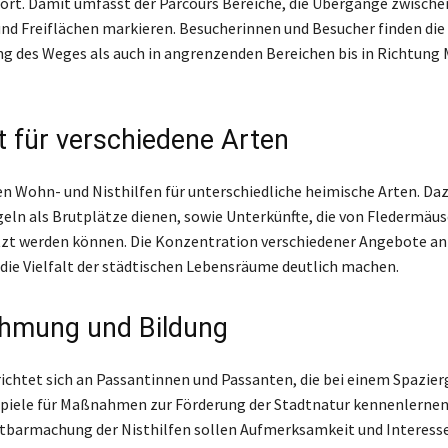
ort. Damit umfasst der Parcours Bereiche, die Übergänge zwische
nd Freiflächen markieren. Besucherinnen und Besucher finden die
g des Weges als auch in angrenzenden Bereichen bis in Richtung 
 für verschiedene Arten
n Wohn- und Nisthilfen für unterschiedliche heimische Arten. Da
ögeln als Brutplätze dienen, sowie Unterkünfte, die von Fledermäu
tzt werden können. Die Konzentration verschiedener Angebote a
die Vielfalt der städtischen Lebensräume deutlich machen.
hmung und Bildung
richtet sich an Passantinnen und Passanten, die bei einem Spazie
spiele für Maßnahmen zur Förderung der Stadtnatur kennenlernen
htbarmachung der Nisthilfen sollen Aufmerksamkeit und Interesse