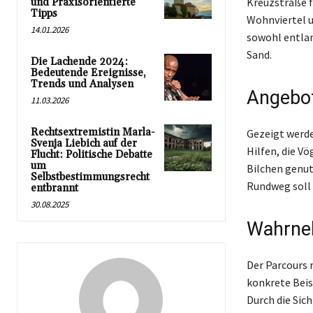
Kreuzstraße f
und Praxisorientierte
Tipps
Wohnviertel u
14.01.2026
sowohl entlan
Sand.
Die Lachende 2024:
Bedeutende Ereignisse,
Trends und Analysen
Angebot
11.03.2026
Rechtsextremistin Marla-
Gezeigt werde
Svenja Liebich auf der
Hilfen, die V
Flucht: Politische Debatte
um
Bilchen genu
Selbstbestimmungsrecht
Rundweg soll 
entbrannt
30.08.2025
Wahrne
Der Parcours 
konkrete Bei
Durch die Sic