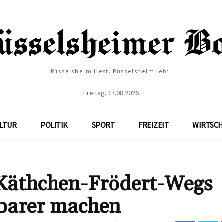
Rüsselsheim liest. Rüsselsheim lebt.
Freitag, 07.08.2026
LTUR
POLITIK
SPORT
FREIZEIT
WIRTSC
s Käthchen-Frödert-Wegs
tbarer machen