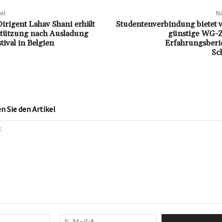
el
Nä
Dirigent Lahav Shani erhält
Studentenverbindung bietet v
stützung nach Ausladung
günstige WG-
ival in Belgien
Erfahrungsberic
Sc
 Sie den Artikel
Name:*
E-