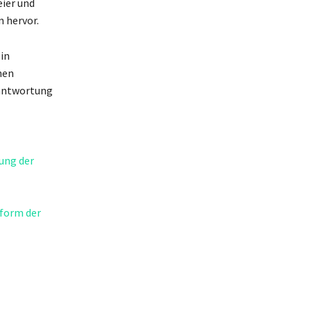
eier und
 hervor.
in
hen
rantwortung
ung der
form der