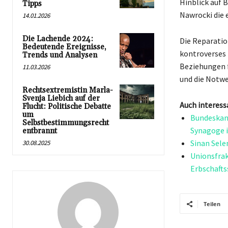
Hinblick auf 
Tipps
Nawrocki die 
14.01.2026
Die Lachende 2024:
Die Reparatio
Bedeutende Ereignisse,
kontroverses 
Trends und Analysen
Beziehungen f
11.03.2026
und die Notwe
Rechtsextremistin Marla-
Svenja Liebich auf der
Auch interess
Flucht: Politische Debatte
um
Bundeskan
Selbstbestimmungsrecht
Synagoge 
entbrannt
Sinan Sele
30.08.2025
Unionsfrak
Erbschafts
Teilen