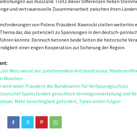
Bedrohungen aus Russland. Trotz dieser Differenzen heben Steinm
enge und vertrauensvolle Zusammenarbeit zwischen ihren Ländern
nsforderungen von Polens Präsident Nawrocki stellen weiterhin e
Thema dar, das potenziell zu Spannungen in den deutsch-polnisc
ühren könnte. Dennoch betonen beide Seiten die historische Ve
ndigkeit einer engen Kooperation zur Sicherung der Region.
ant:
zler Merz warnt vor zunehmendem Antisemitismus: Wiedereröffn
in München
n wird neuer Präsident des Bundesamts für Verfassungsschutz
tionschef Spahn fordert gerechtere Vermögensverteilung und Re
steuer: Mehr Gerechtigkeit gefordert, Taten sollen folgen