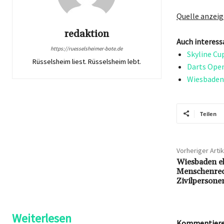
Quelle anzei
redaktion
Auch interess
https://ruesselsheimer-bote.de
Skyline Cu
Rüsselsheim liest. Rüsselsheim lebt.
Darts Open
Wiesbaden 
Teilen
Vorheriger Artik
Wiesbaden e
Menschenrech
Zivilperson
Weiterlesen
Kommentieren