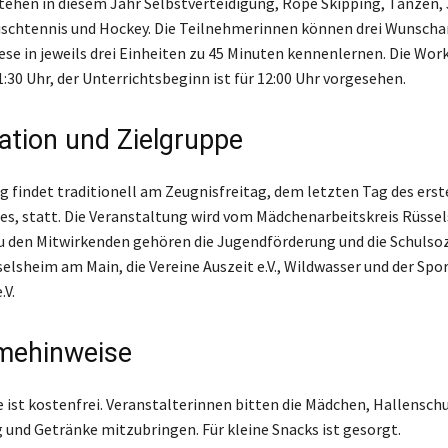
tehen in diesem Jahr Selbstverteidigung, Rope Skipping, Tanzen, 
ischtennis und Hockey. Die Teilnehmerinnen können drei Wunsch
ese in jeweils drei Einheiten zu 45 Minuten kennenlernen. Die Wo
:30 Uhr, der Unterrichtsbeginn ist für 12:00 Uhr vorgesehen.
ation und Zielgruppe
g findet traditionell am Zeugnisfreitag, dem letzten Tag des erst
es, statt. Die Veranstaltung wird vom Mädchenarbeitskreis Rüsse
Zu den Mitwirkenden gehören die Jugendförderung und die Schulsoz
selsheim am Main, die Vereine Auszeit e.V., Wildwasser und der Sp
.V.
mehinweise
 ist kostenfrei. Veranstalterinnen bitten die Mädchen, Hallensch
 und Getränke mitzubringen. Für kleine Snacks ist gesorgt.