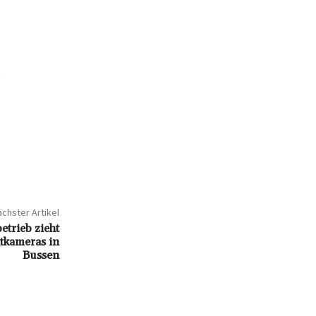
s
chster Artikel
trieb zieht
ntkameras in
Bussen