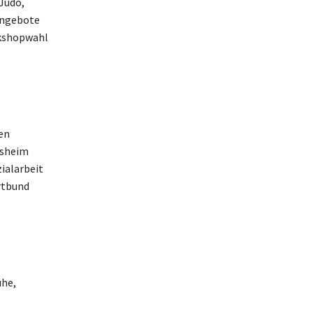
Judo,
angebote
rkshopwahl
en
lsheim
ialarbeit
ortbund
uhe,