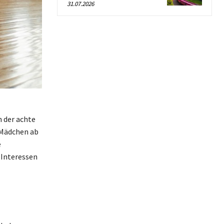
31.07.2026
n der achte
n Mädchen ab
e
 Interessen