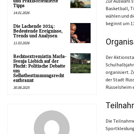
Zur Auswahl s
und Praxisorientierte
Tipps
Basketball, T
14.01.2026
wählen und di
beginnt um 11
Die Lachende 2024:
Bedeutende Ereignisse,
Trends und Analysen
Organis
11.03.2026
Rechtsextremistin Marla-
Der Aktionsta
Svenja Liebich auf der
Schulhalbjahr
Flucht: Politische Debatte
um
organisiert. 
Selbstbestimmungsrecht
der Stadt Rüs
entbrannt
Rüsselsheim e
30.08.2025
Teilnah
Die Teilnahme
Sportkleidung