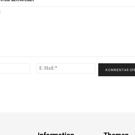
Name:*
E-
Mail:*