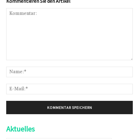
Kommentieren Sie den Artikel
Kommentar:
Na
E-
Mai
Aktuelles